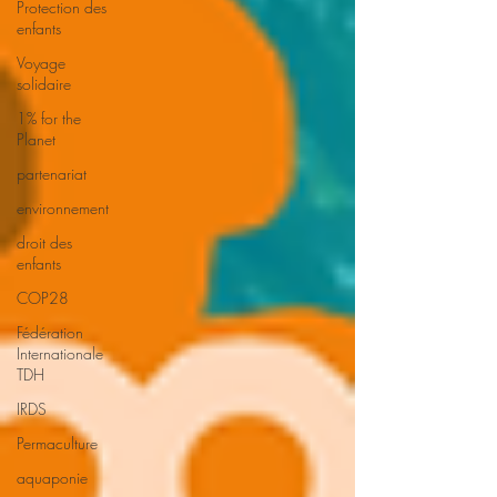
Protection des
enfants
Voyage
solidaire
1% for the
Planet
partenariat
environnement
droit des
enfants
COP28
Fédération
Internationale
TDH
IRDS
Permaculture
aquaponie