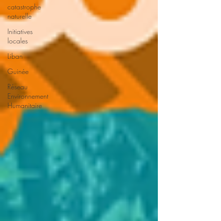
catastrophe
naturelle
Initiatives
locales
Liban
Guinée
Réseau
Environnement
Humanitaire