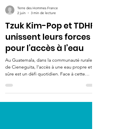
Terre des Hommes France
2 juin
3 min de lecture
Tzuk Kim-Pop et TDHF
unissent leurs forces
pour l’accès à l’eau
Au Guatemala, dans la communauté rurale
de Cieneguita, l’accès à une eau propre et
sûre est un défi quotidien. Face à cette
réalité, le mouvement Tzuk Kim-Pop,
partenaire de Terre des Hommes France
depuis plus de 15 ans, a lancé un projet
pilote ambitieux : "Les Gardiens de l’Eau".
Rencontre avec Henry Morales, directeur de
l’organisation, pour comprendre comment