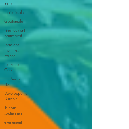
Inde
Projet école
Guatemala
Financement
participatif
Terre des
Hommes
France
Les Roues
Cool
Les Amis de
TDHF
Développement
Durable
Ils nous
soutiennent
événement