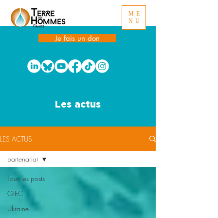
ME
NU
Je fais un don
Les actus
LES ACTUS
partenariat
Tous les posts
GIEC
Ukraine