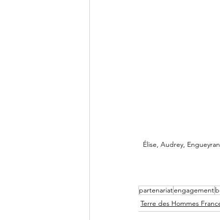
Élise, Audrey, Engueyra
partenariat
engagement
b
Terre des Hommes Franc