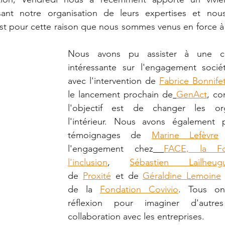
ssant notre organisation de leurs expertises et nou
st pour cette raison que nous sommes venus en force à 
IRDS
Permaculture
aquaponie
Nous avons pu assister à une con
intéressante sur l'engagement sociéta
iatives locales
Liban
Guinée
avec l'intervention de
Fabrice Bonnife
le lancement prochain de
GenAct
, co
l'objectif est de changer les org
taire
l'intérieur. Nous avons également 
témoignages de
Marine Lefèvre
l'engagement chez
FACE, la Fo
l'inclusion
,
Sébastien Lailheug
de
Proxité
et de
Géraldine Lemoine
de la 
Fondation
Covivio
. Tous ont
réflexion pour imaginer d'autre
collaboration avec les entreprises.