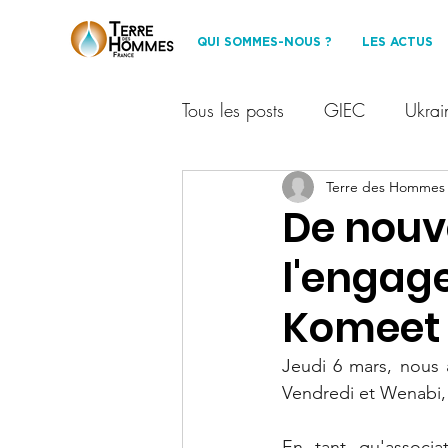
QUI SOMMES-NOUS ?
LES ACTUS
Tous les posts
GIEC
Ukrai
Financement participatif
Terre des Hommes
T
De nouv
l'engage
Les Amis de TDHF
Dével
Komeet 
événement
Protection des
Jeudi 6 mars, nous 
Vendredi et Wenabi, 
partenariat
environnemen
En tant qu'associ