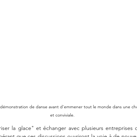
 démonstration de danse avant d'emmener tout le monde dans une cho
et conviviale.
iser la glace" et échanger avec plusieurs entreprises 
érant que ces discussions ouvriront la voie à de nouvea