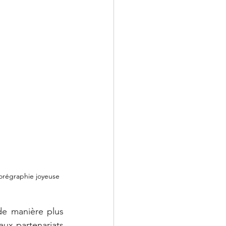
régraphie joyeuse 
de manière plus 
ux partenariats 