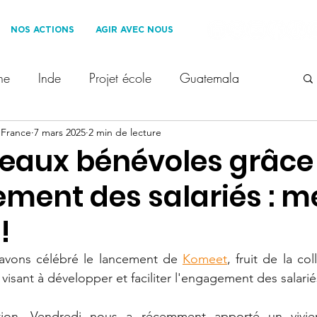
NOS ACTIONS
AGIR AVEC NOUS
ne
Inde
Projet école
Guatemala
 France
erre des Hommes France
7 mars 2025
2 min de lecture
Les Roues Cool
eaux bénévoles grâce
ment des salariés : m
oppement Durable
Ils nous soutiennent
!
 enfants
Voyage solidaire
1% for the Planet
avons célébré le lancement de
Komeet
, fruit de la col
visant à développer et faciliter l'engagement des salarié
t
droit des enfants
COP28
ation, Vendredi nous a récemment apporté un vivie