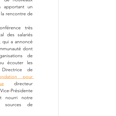
s apportant un 
la rencontre de 
férence très 
l des salariés 
t
qui a annoncé 
mmunauté dont 
anisations de 
pu écouter les 
Directrice de 
ndation pour 
ue
directeur 
Vice-Présidente 
 nourri notre 
s sources de 