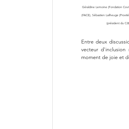
Géraldine Lemoine (Fondation Coviv
(FACE), Sébastien Lailheuge (Proxité
(président du C3
Entre deux discussio
vecteur d'inclusion
moment de joie et de