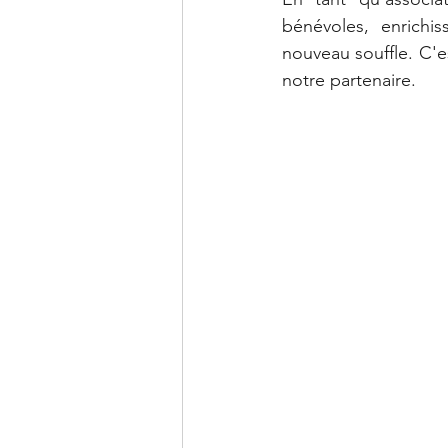
bénévoles, enrichi
nouveau souffle. C'e
Fédération Internationale TDH
notre partenaire.
catastrophe naturelle
Init
Réseau Environnement Humani