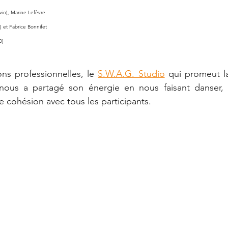
io), Marine Lefèvre 
) et Fabrice Bonnifet 
D)
ns professionnelles, le
S.W.A.G. Studio
qui promeut l
 nous a partagé son énergie en nous faisant danser, ri
 cohésion avec tous les participants.