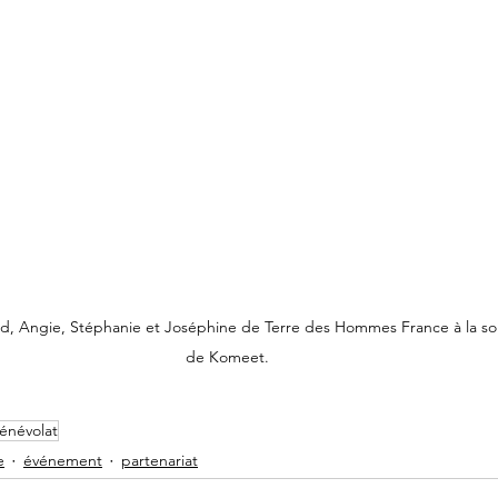
nd, Angie, Stéphanie et Joséphine de Terre des Hommes France à la so
de Komeet.
énévolat
e
événement
partenariat