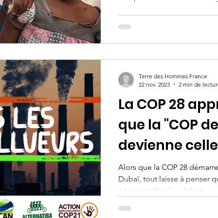
catastrophe naturelle
Initiatives locales
Liban
taire
Terre des Hommes France
22 nov. 2023
2 min de lectu
La COP 28 app
que la "COP de
devienne celle 
climatique
Alors que la COP 28 démarre
Dubaï, tout laisse à penser qu
pèseront dans les débats.