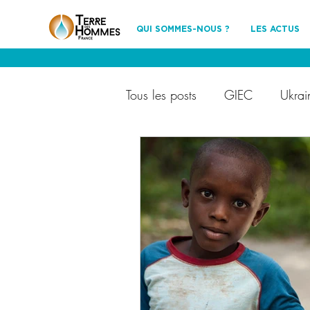
QUI SOMMES-NOUS ?
LES ACTUS
Tous les posts
GIEC
Ukrai
Terre des Hommes France
Ils nous soutiennent
évén
partenariat
environnemen