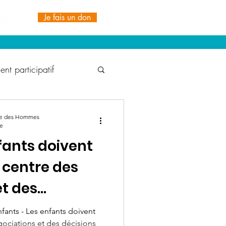
Je fais un don
nt participatif
t Durable
rre des Hommes
re
fants doivent
1% for the Planet
 centre des
et des
ionale TDH
IRDS
ants - Les enfants doivent
gociations et des décisions