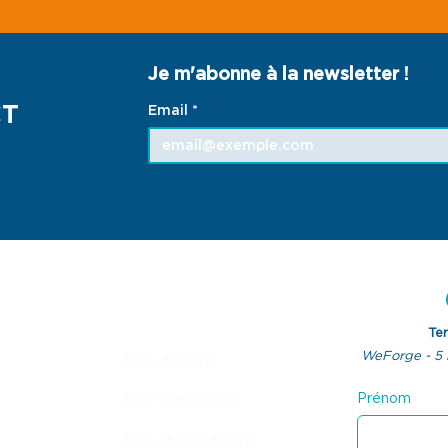
Je m'abonne à la newsletter !
CT
Email
*
ACCES RAPIDES
Te
WeForge - 5 
Nos actions
Notre mission
Prénom
Nos publications