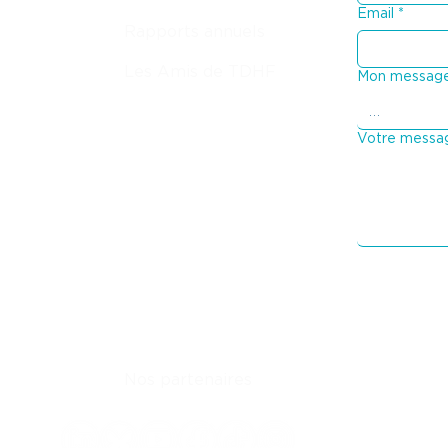
Email
*
Rapports annuels
Les Amis de TDHF
Mon message
Votre messa
Nos partenaires