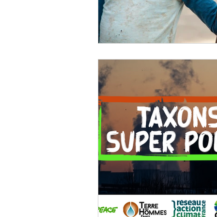
Permaculture
aquaponie
Réseau Environnement Humani