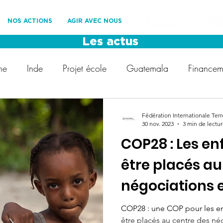
NOS ACTIONS
AGIR AVEC NOUS
Les actus
ne
Inde
Projet école
Guatemala
Financeme
Les Roues Cool
Les Amis de TDHF
Développemen
Fédération Internationale Te
30 nov. 2023
3 min de lectu
COP28 : Les en
ement
Protection des enfants
Voyage solidaire
être placés au
négociations 
t
droit des enfants
COP28
Fédération Internat
décisions
COP28 : une COP pour les enf
être placés au centre des né