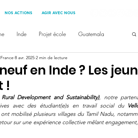
NOS ACTIONS
AGIR AVEC NOUS
ne
Inde
Projet école
Guatemala
 France
erre des Hommes France
8 avr. 2025
2 min de lecture
Les Roues Cool
neuf en Inde ? Les jeu
 !
oppement Durable
Ils nous soutiennent
f Rural Development and Sustainability)
, notre parten
tives avec des étudiant(e)s en travail social du 
Vell
 enfants
Voyage solidaire
1% for the Planet
ls ont mobilisé plusieurs villages du Tamil Nadu, notamm
etour sur une expérience collective mêlant engagement, 
t
droit des enfants
COP28