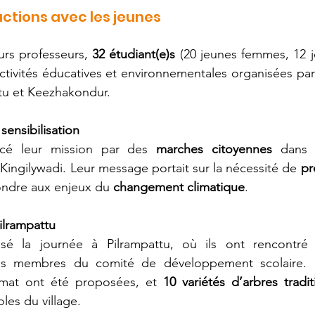
ctions avec les jeunes
rs professeurs, 
32 étudiant(e)s
 (20 jeunes femmes, 12 
activités éducatives et environnementales organisées par 
ttu et Keezhakondur.
sensibilisation
ncé leur mission par des 
marches citoyennes
 dans l
Kingilywadi. Leur message portait sur la nécessité de 
pr
ondre aux enjeux du 
changement climatique
.
Pilrampattu
sé la journée à Pilrampattu, où ils ont rencontré l
les membres du comité de développement scolaire.
limat ont été proposées, et 
10 variétés d’arbres tradit
les du village.