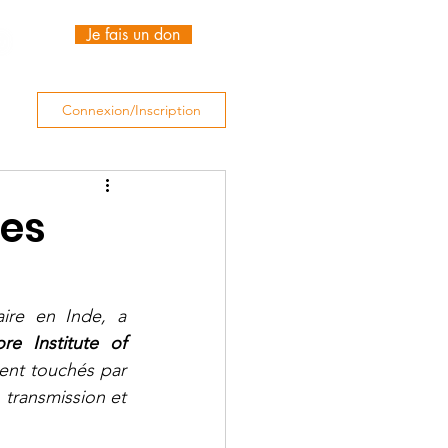
Je fais un don
Connexion/Inscription
nes
aire en Inde, a 
ore Institute of 
ent touchés par 
transmission et 