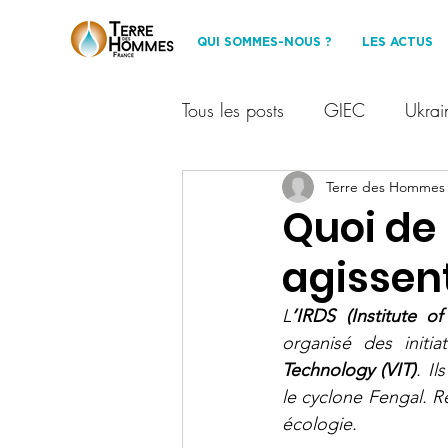
QUI SOMMES-NOUS ?
LES ACTUS
Tous les posts
GIEC
Ukrai
Financement participatif
Terre des Hommes
T
Quoi de 
agissent
Les Amis de TDHF
Dével
L
’IRDS (Institute o
organisé des initia
événement
Protection des
Technology (VIT)
. I
le cyclone Fengal. R
écologie.
partenariat
environnemen