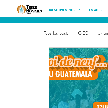
QUI SOMMES-NOUS ?
LES ACTUS
Tous les posts
GIEC
Ukrai
Terre des Hommes France
Ils nous soutiennent
évén
partenariat
environnemen