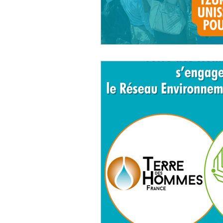
Permaculture
aquaponie
Réseau Environnement Humani