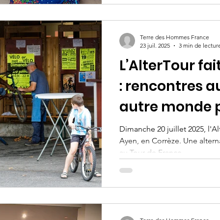
Terre des Hommes France
23 juil. 2025
3 min de lectur
L’AlterTour fa
: rencontres a
autre monde p
Dimanche 20 juillet 2025, l'A
Ayen, en Corrèze. Une altern
au Tour de France.