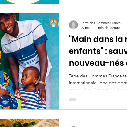
sur le climat et l’environne
Environnement Humanitaire, 
de renforcer la prise en com
Terre des Hommes France
environnementaux et climati
29 mai
2 min de lecture
"Main dans la 
enfants" : sau
nouveau-nés 
Terre des Hommes France fait
Internationale Terre des H
associations "sœurs" qui œu
protéger les enfants. Aujour
lumière une initiative de l'
Lausanne, dont les équipes 
concrètement à la survie de