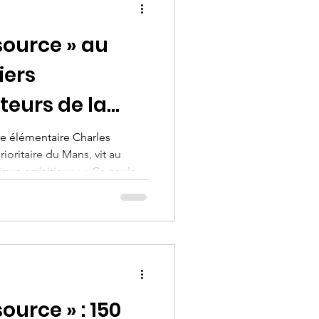
source » au
iers
teurs de la
l’eau
le élémentaire Charles
ioritaire du Mans, vit au
que ambitieux : « Ça coule
e des Hommes France et
vec France Nature
ogramme sensibilise 170
ressource vitale et fragile, à
contres et des échanges
ource » : 150