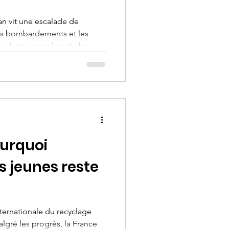
an vit une escalade de
es bombardements et les
pulation ont plongé des
ts dans une situation
à cette crise, Terre des
gnotte d’urgence sur
 aux enfants les plus
’appel de Terre des Hommes
ipe au Liban depuis 2006.
ourquoi
s jeunes reste
ternationale du recyclage
algré les progrès, la France