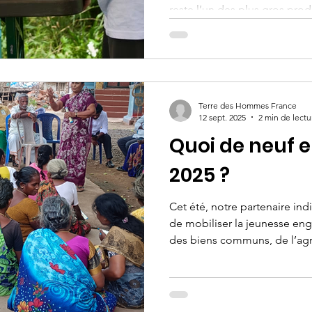
reste l’un des plus gros pro
Europe. En 2022, notre pays 
tonnes de déchets, soit 5,1 t
qui nous place en deuxième 
l’Allemagne. Voilà pourquoi 
cruciale.
Terre des Hommes France
12 sept. 2025
2 min de lectu
Quoi de neuf e
2025 ?
Cet été, notre partenaire indi
de mobiliser la jeunesse eng
des biens communs, de l’agri
justice sociale.