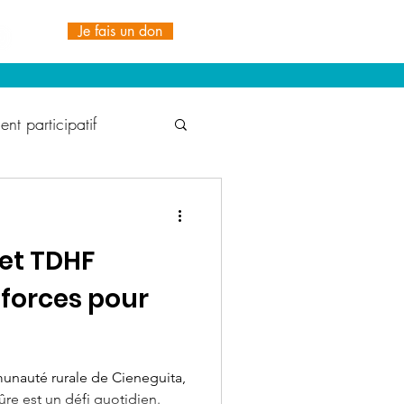
Je fais un don
nt participatif
t Durable
et TDHF
1% for the Planet
 forces pour
ionale TDH
IRDS
unauté rurale de Cieneguita,
ûre est un défi quotidien.