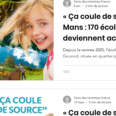
Terre des Hommes France
8 avr.
2 min de lecture
« Ça coule de 
Mans : 170 écol
deviennent ac
protection de 
Depuis la rentrée 2025, l’éco
Gounod, située en quartier pr
rythme d’un projet pédagogi
de source ». Porté par Terr
Aquaponia, en partenariat a
Environnement Sarthe, ce pr
écoliers aux enjeux de l’eau, 
travers des ateliers, des ren
Terre des Hommes France
internationaux.
19 mars
2 min de lecture
« Ça coule de s