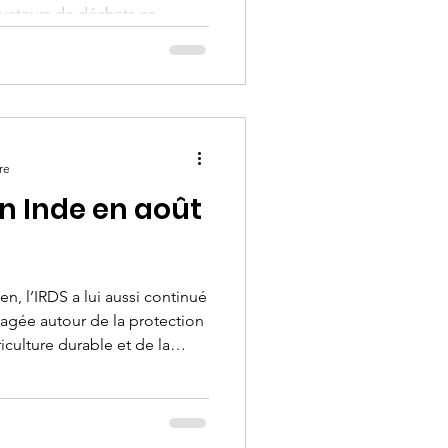
ducteurs de déchets en
a généré 345 millions de
onnes par habitant, un chiffre
position derrière
l'éducation des jeunes reste
re
n Inde en août
en, l’IRDS a lui aussi continué
agée autour de la protection
culture durable et de la