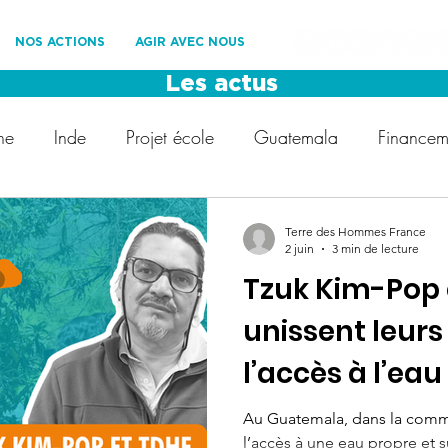
NOS ACTIONS
AGIR AVEC NOUS
Les actus
ne
Inde
Projet école
Guatemala
Financeme
Les Roues Cool
Les Amis de TDHF
Développemen
Terre des Hommes France
2 juin
3 min de lecture
Tzuk Kim-Pop 
ement
Protection des enfants
Voyage solidaire
unissent leurs
l’accès à l’eau
t
droit des enfants
COP28
Fédération Internat
Au Guatemala, dans la comm
l’accès à une eau propre et s