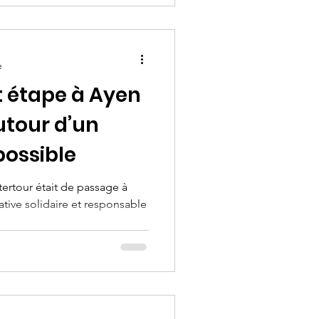
e
it étape à Ayen
utour d’un
ossible
ltertour était de passage à
ative solidaire et responsable