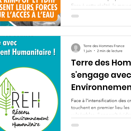
catastrophe naturelle
Initiatives locales
Liban
Face à cette réalité, le mo
partenaire de Terre des Ho
15 ans, a lancé un projet pil
taire
de l’Eau". Rencontre avec He
l’organisation, pour compre
innovation technique, éducat
Terre des Hommes France
internationale pour garantir 
1 juin
2 min de lecture
Terre des Ho
s'engage avec
Environnemen
Face à l’intensification des c
touchent en premier lieu les
vulnérables, il apparaît évid
humanitaires d’adapter leurs
d’intervention. En signant l