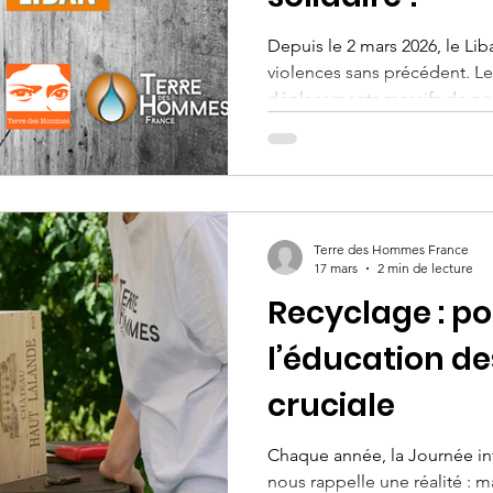
Depuis le 2 mars 2026, le Lib
violences sans précédent. L
déplacements massifs de po
centaines de milliers d’enfan
humanitaire dramatique. Face 
Hommes France lance une ca
HelloAsso pour venir en aide
vulnérables, en réponse à l
Terre des Hommes France
Italie qui dispose d'une équ
17 mars
2 min de lecture
Recyclage : p
l’éducation de
cruciale
Chaque année, la Journée in
nous rappelle une réalité : m