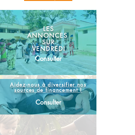
LES
ANNONCES
SUR
VENDREDI
Consulter
Aidez-nous à diversifier nos
sources de financement !
Consulter