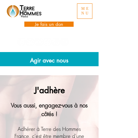
ME
NU
Je fais un don
Agir avec nous
J'adhère
Vous aussi, engagez-vous à nos
côtés !
Adhérer à Terre des Hommes
France, c'est être membre d'une