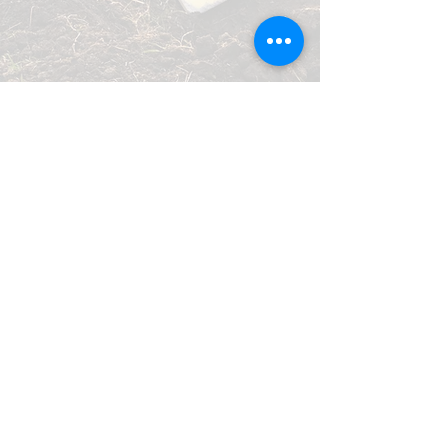
SOUTENIR
Je fais un don
J'adhère