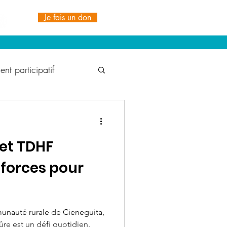
Je fais un don
nt participatif
t Durable
et TDHF
1% for the Planet
 forces pour
ionale TDH
IRDS
unauté rurale de Cieneguita,
ûre est un défi quotidien.