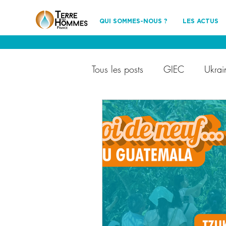
QUI SOMMES-NOUS ?
LES ACTUS
Tous les posts
GIEC
Ukrai
Terre des Hommes France
Ils nous soutiennent
évén
partenariat
environnemen