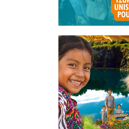
Permaculture
aquaponie
Réseau Environnement Humani