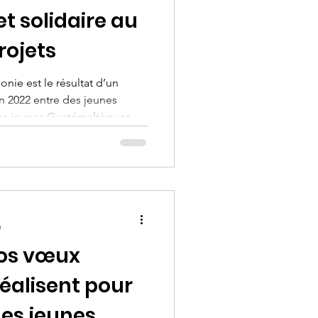
t solidaire au
rojets
nie est le résultat d’un
en 2022 entre des jeunes
des jeunes Guatémaltèques
ux, autour des enjeux liés à
 projet a confirmé le
me levier éducatif, solidaire
imatiques d’aujourd’hui.
r durablement cette approche
ant à des context
e
nos vœux
alisent pour
les jeunes