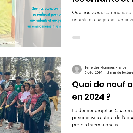
Que nos vœux communs se réa
enfants et aux jeunes un env
Terre des Hommes France
5 déc. 2024
2 min de lectur
Quoi de neuf 
en 2024 ?
Le dernier projet au Guatem
perspectives autour de l'aq
projets internationaux.