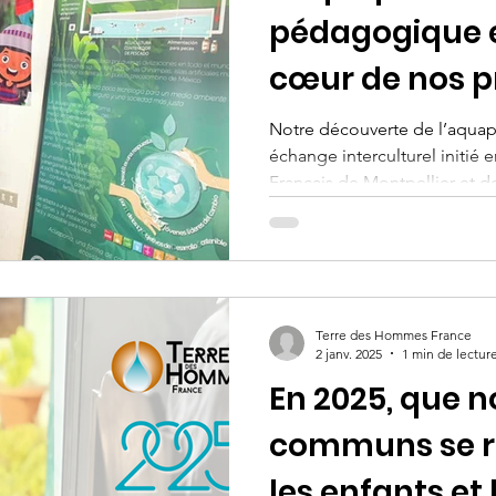
pédagogique e
cœur de nos p
Notre découverte de l’aquapo
échange interculturel initié 
Français de Montpellier et 
des Hauts Plateaux Occidenta
l’eau dans leur quotidien. Ce
potentiel de l’aquaponie com
et une réponse aux enjeux cl
Nous avons choisi d’intégre
Terre des Hommes France
dans nos actions, en l’adapt
2 janv. 2025
1 min de lectur
En 2025, que 
communs se ré
les enfants et 