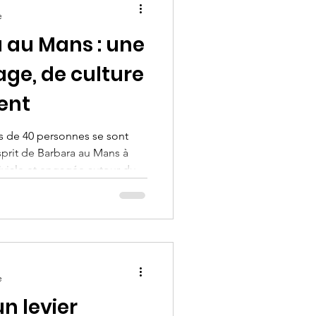
e
au Mans : une
age, de culture
ent
us de 40 personnes se sont
sprit de Barbara au Mans à
iviale et engagée autour du
e
un levier