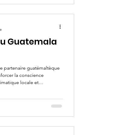
ogramme sensibilise 170
ressource vitale et fragile, à
contres et des échanges
re
au Guatemala
tre partenaire guatémaltèque
nforcer la conscience
limatique locale et
olescents et des jeunes des
temala. Retour sur quelques