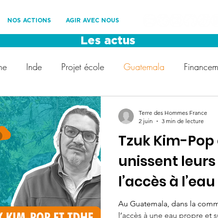
NOS ACTIONS
AGIR AVEC NOUS
Les actus
ne
Inde
Projet école
Guatemala
Financeme
Les Roues Cool
Les Amis de TDHF
Développemen
Terre des Hommes France
2 juin
3 min de lecture
Tzuk Kim-Pop 
ement
Protection des enfants
Voyage solidaire
unissent leurs
l’accès à l’eau
t
droit des enfants
COP28
Fédération Internat
Au Guatemala, dans la comm
l’accès à une eau propre et s