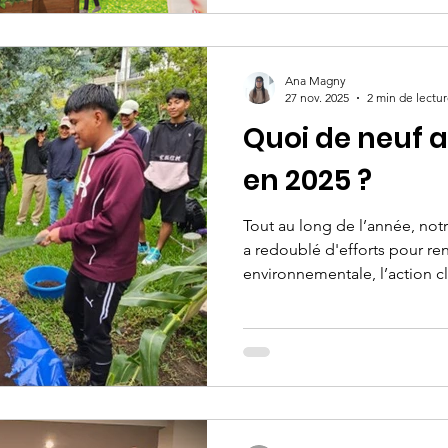
Environnement Sarthe, ce pr
écoliers aux enjeux de l’eau, 
travers des ateliers, des ren
Ana Magny
internationaux.
27 nov. 2025
2 min de lectu
Quoi de neuf 
en 2025 ?
Tout au long de l’année, no
a redoublé d'efforts pour re
environnementale, l’action c
l’engagement citoyen des ad
plateaux occidentaux du Gua
avancées marquantes.