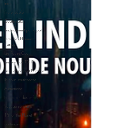
Inde
Projet école
Guatemala
Financement participatif
Terre des Hommes
France
Les Roues Cool
Les Amis de TDHF
Développement Durable
Ils nous soutiennent
événement
Protection des enfants
Voyage solidaire
1% for the Planet
partenariat