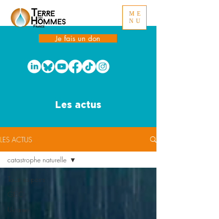
ME
NU
Je fais un don
Les actus
LES ACTUS
catastrophe naturelle
Tous les posts
GIEC
Ukraine