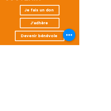
SOUTENIR
Je fais un don
J'adhère
Devenir bénévole
NOS ACTIONS
GARDER LE CONTACT
Je m'abonne à la 
newsletter !
Email
*