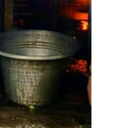
environnement
droit des enfants
COP28
Fédération
Internationale TDH
IRDS
Permaculture
aquaponie
catastrophe naturelle
Initiatives locales
Liban
Guinée
Réseau Environnement
Humanitaire