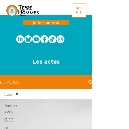
ME
NU
Je fais un don
Les actus
LES ACTUS
Liban
Tous les
posts
GIEC
Ukraine