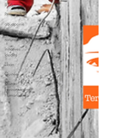
IRDS
Permaculture
aquaponie
catastrophe
naturelle
Initiatives
locales
Liban
Guinée
Réseau
Environnement
Humanitaire