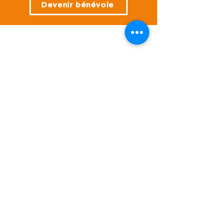
J'adhère
Devenir bénévole
NOS ACTIONS
GARDER LE CONTACT
Je m'abonne à la 
newsletter !
Email
*
Je m'inscris