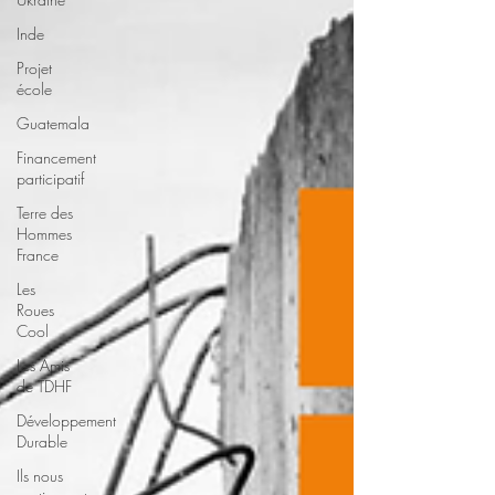
Inde
Projet
école
Guatemala
Financement
participatif
Terre des
Hommes
France
Les
Roues
Cool
Les Amis
de TDHF
Développement
Durable
Ils nous