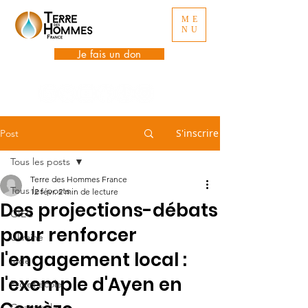
ME
NU
Je fais un don
S'inscrire
Post
Tous les posts
Terre des Hommes France
Tous les posts
12 févr.
2 min de lecture
Des projections-débats
GIEC
pour renforcer
Ukraine
l'engagement local :
Inde
l'exemple d'Ayen en
Projet école
Guatemala