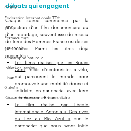
débats qui engagent
COP28
Fédération Internationale TDH
Chaque soirée commence par la 
projection d’un film documentaire ou 
IRDS
d’un reportage, souvent issu du réseau 
Permaculture
de Terre des Hommes France ou de ses 
aquaponie
partenaires. Parmi les titres déjà 
présentés :
catastrophe naturelle
Les films réalisés par les Roues 
Initiatives locales
Cool
, récits d’écotouristes à vélo, 
qui parcourent le monde pour 
Liban
promouvoir une mobilité douce et 
Guinée
solidaire, en partenariat avec Terre 
Réseau Environnement Humanitaire
des Hommes France.
Le film réalisé par l’école 
internationale Antonia « Des rives 
du Lez au Rio Azul »
 sur le 
partenariat que nous avons initié 