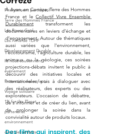
Corrèze
À Ayen, en Corrèze, Terre des Hommes 
Financement participatif
France et le 
Collectif Vivre Ensemble 
Terre des Hommes France
Durablement
 transforment les 
Les Roues Cool
documentaires en leviers d’échange et 
d’engagement. Autour de thématiques 
Les Amis de TDHF
aussi variées que l’environnement, 
Développement Durable
l’écotourisme, l’agriculture durable, les 
animaux ou la géologie, ces soirées 
Ils nous soutiennent
projections-débats invitent le public à 
événement
découvrir des initiatives locales et 
Protection des enfants
internationales, puis à dialoguer avec 
des réalisateurs, des experts ou des 
Voyage solidaire
explorateurs. L’occasion de débattre, 
1% for the Planet
de s’informer et de créer du lien, avant 
de prolonger la soirée dans la 
partenariat
convivialité autour de produits locaux.
environnement
Des films qui inspirent, des 
droit des enfants