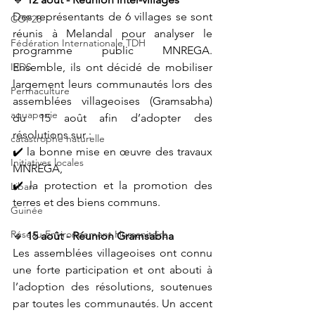
Des représentants de 6 villages se sont 
COP28
réunis à Melandal pour analyser le 
Fédération Internationale TDH
programme public MNREGA. 
IRDS
Ensemble, ils ont décidé de mobiliser 
largement leurs communautés lors des 
Permaculture
assemblées villageoises (Gramsabha) 
aquaponie
du 15 août afin d’adopter des 
résolutions sur :
catastrophe naturelle
✔️ la bonne mise en œuvre des travaux 
Initiatives locales
MNREGA,
✔️ la protection et la promotion des 
Liban
terres et des biens communs.
Guinée
Réseau Environnement Humanitaire
🔹 
15 août - Réunion Gramsabha
Les assemblées villageoises ont connu 
une forte participation et ont abouti à 
l’adoption des résolutions, soutenues 
par toutes les communautés. Un accent 