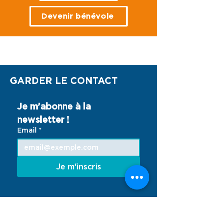
Les jeunes agissent !
femmes et les f
Devenir bénévole
droits, égalité
autonomisati
NOS ACTIONS
GARDER LE CONTACT
Je m'abonne à la 
newsletter !
Email
*
Je m'inscris