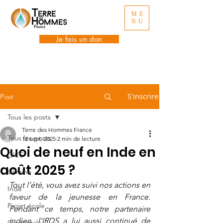
ME
NU
Je fais un don
S'inscrire
Post
Tous les posts
Terre des Hommes France
Tous les posts
12 sept. 2025
2 min de lecture
Quoi de neuf en Inde en
GIEC
août 2025 ?
Ukraine
Tout l’été, vous avez suivi nos actions en 
Inde
faveur de la jeunesse en France. 
Projet école
Pendant ce temps, notre partenaire 
indien, l’IRDS a lui aussi continué de 
Guatemala