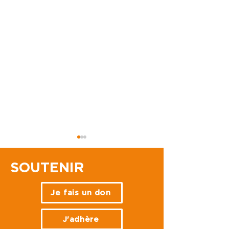
SOUTENIR
Je fais un don
Quoi de neuf en Inde ?
Inde : "Pour to
J'adhère