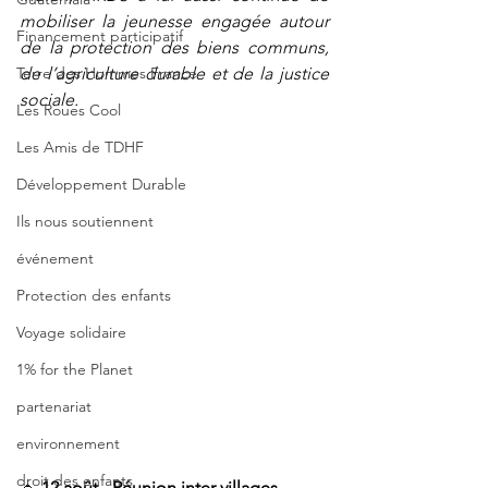
mobiliser la jeunesse engagée autour 
Financement participatif
de la protection des biens communs, 
Terre des Hommes France
de l’agriculture durable et de la justice 
sociale.
Les Roues Cool
Les Amis de TDHF
Développement Durable
Ils nous soutiennent
événement
Protection des enfants
Voyage solidaire
1% for the Planet
partenariat
environnement
droit des enfants
🔹 
12 août - Réunion inter-villages