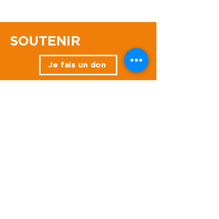
SOUTENIR
Je fais un don
J'adhère
Devenir bénévole
Quand les initiatives se
rencontrent...
NOS ACTIONS
GARDER LE CONTACT
Je m'abonne à la 
newsletter !