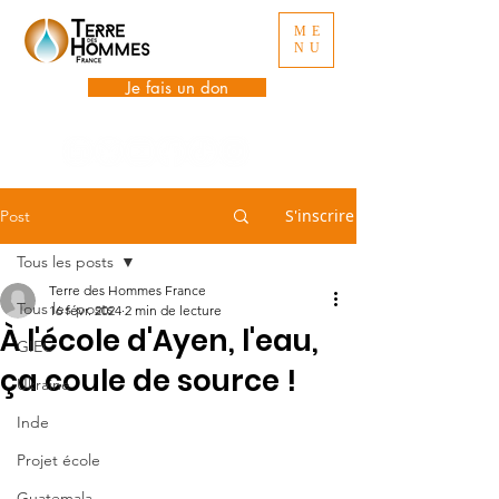
ME
NU
Je fais un don
S'inscrire
Post
Tous les posts
Terre des Hommes France
Tous les posts
16 févr. 2024
2 min de lecture
À l'école d'Ayen, l'eau,
GIEC
ça coule de source !
Ukraine
Inde
Projet école
Guatemala