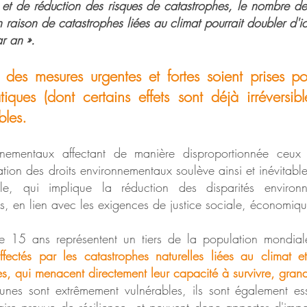
et de réduction des risques de catastrophes, le nombre de
 raison de catastrophes liées au climat pourrait doubler d'i
r an ».
e des mesures urgentes et fortes soient prises pou
iques (dont certains effets sont déjà irréversibl
bles.
nnementaux affectant de manière disproportionnée ceux
ation des droits environnementaux soulève ainsi et inévitabl
ale, qui implique la réduction des disparités environne
, en lien avec les exigences de justice sociale, économiqu
e 15 ans représentent un tiers de la population mondia
ffectés par les catastrophes naturelles liées au climat 
, qui menacent directement leur capacité à survivre, grandi
eunes sont extrêmement vulnérables, ils sont également ess