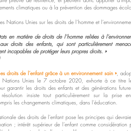
faire preuve de résilience, et peuvent donc apporter d'impo
ements climatiques ou à la prévention des dommages écol
es Nations Unies sur les droits de l’homme et l’environneme
Etats en matière de droits de l’homme reliées à l’environn
 aux droits des enfants, qui sont particulièrement menac
ent incapables de protéger leurs propres droits. »
 les droits de l’enfant grâce à un environnement sain »
, adop
 Nations Unies le 7 octobre 2020, exhorte à ce titre le
ur garantir les droits des enfants et des générations fut
résolution insiste tout particulièrement sur la prise
mpris les changements climatiques, dans l’éducation.
tionale des droits de l’enfant pose les principes qui devraie
ination ; intérêt supérieur de l’enfant comme considération p