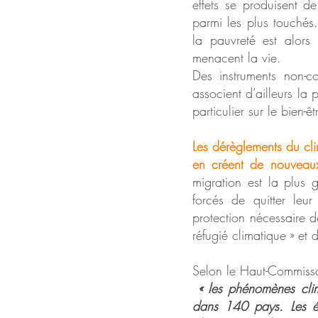
effets se produisent d
parmi les plus touchés
la pauvreté est alors
menacent la vie.
Des instruments non-c
associent d’ailleurs la 
particulier sur le bien-ê
Les dérèglements du clim
en créent de nouveaux
migration est la plus 
forcés de quitter leur
protection nécessaire d
réfugié climatique » et 
Selon le Haut-Commissa
« les phénomènes cli
dans 140 pays. Les ét