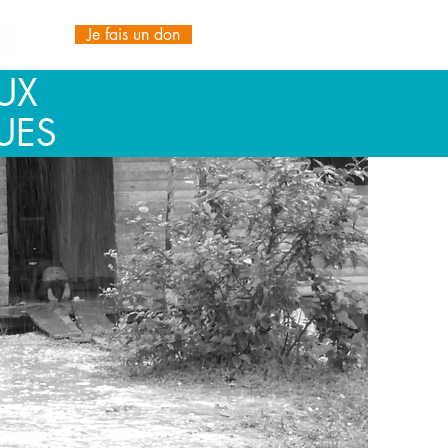
Je fais un don
UX
UES