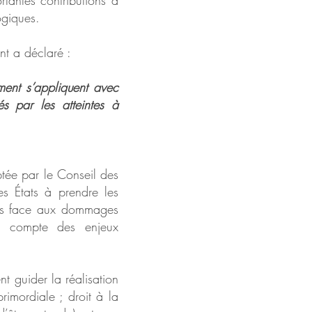
rtantes contributions à
ogiques.
nt a déclaré :
ement s’appliquent avec
és par les atteintes à
tée par le Conseil des
s États à prendre les
ures face aux dommages
 en compte des enjeux
nt guider la réalisation
rimordiale ; droit à la