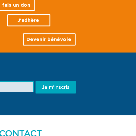
 fais un don
J'adhère
Devenir bénévole
Je m'inscris
CONTACT