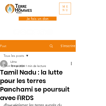
ME
NU
Je fais un don
S'inscrire
Post
Tous les posts
Léna
Tous les posts
10 mai 2024
1 min de lecture
Tamil Nadu : la lutte
GIEC
pour les terres
Ukraine
Panchami se poursuit
Inde
avec l'IRDS
Projet école
Pour réclamer les terres auprès du 
Guatemala