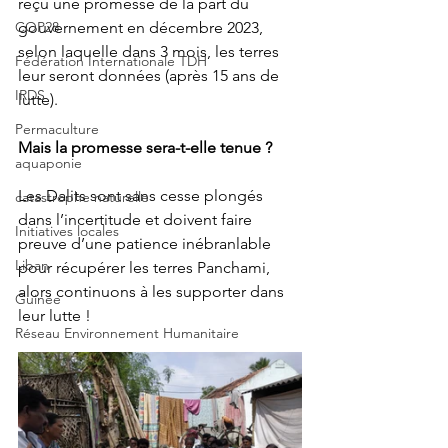
reçu une promesse de la part du 
COP28
gouvernement en décembre 2023, 
selon laquelle dans 3 mois, les terres 
Fédération Internationale TDH
leur seront données (après 15 ans de 
IRDS
lutte). 
Permaculture
Mais la promesse sera-t-elle tenue ? 
aquaponie
Les Dalits sont sans cesse plongés 
catastrophe naturelle
dans l’incertitude et doivent faire 
Initiatives locales
preuve d’une patience inébranlable 
Liban
pour récupérer les terres Panchami, 
alors continuons à les supporter dans 
Guinée
leur lutte !
Réseau Environnement Humanitaire