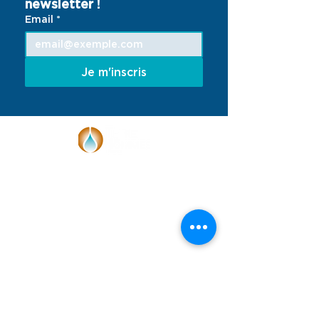
newsletter !
Email
*
Je m'inscris
Face à l'urgence climatique, Terre des
Hommes France se mobilise avec les
enfants et les jeunes pour garantir leur
droit à un environnement sain et sûr.
Notre réseau de partenaires et de
bénévoles propose des actions de
sensibilisation, de plaidoyer et de
développement de l'aquaponie en
France et à l'international, grâce aux
dons des particuliers et au soutien de
subventions publiques et privées.