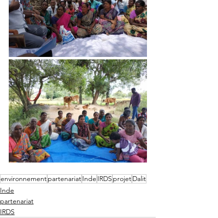
environnement
partenariat
Inde
IRDS
projet
Dalit
Inde
partenariat
IRDS