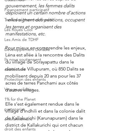
gouvernement, les femmes dalits 
Financement participatif
déploient un certain nombre d’actions 
Terre des Hommes France
: elles signent des pétitions, occupent 
les terres et organisent des 
Les Roues Cool
manifestations, etc. 
Les Amis de TDHF
Pour mieux en comprendre les enjeux, 
Développement Durable
Léna est allée à la rencontre des Dalits 
Ils nous soutiennent
du village de Sorayapattu dans le 
district de Villupuram, où 850 Dalits se 
événement
mobilisent depuis 20 ans pour les 37 
Protection des enfants
acres de terres Panchami aux côtés 
Voyage solidaire
d’autres villages. 
1% for the Planet
Elle s’est également rendue dans le 
partenariat
village d’Indhili et dans la colonie dalit 
de Kallakurichi (Karunapuram) dans le 
environnement
district de Kallakurichi qui ont chacun 
droit des enfants