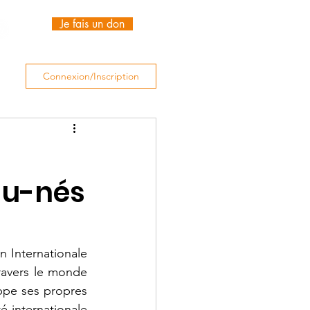
Je fais un don
Connexion/Inscription
au-nés
 Internationale 
avers le monde 
pe ses propres 
 internationale 