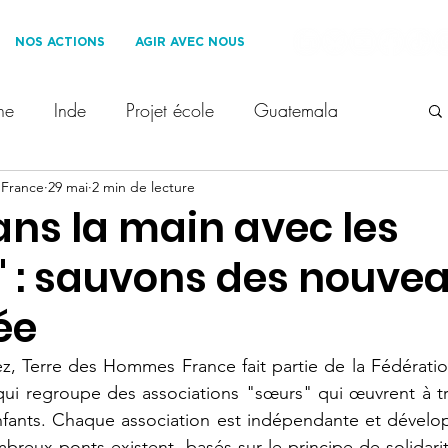
NOS ACTIONS
AGIR AVEC NOUS
ne
Inde
Projet école
Guatemala
 France
erre des Hommes France
29 mai
2 min de lecture
Les Roues Cool
ans la main avec les
" : sauvons des nouve
oppement Durable
Ils nous soutiennent
ée
 enfants
Voyage solidaire
1% for the Planet
, Terre des Hommes France fait partie de la Fédération
i regroupe des associations "sœurs" qui œuvrent à tr
nfants. Chaque association est indépendante et dévelop
t
droit des enfants
COP28
breux ponts existent, basés sur le principe de solidarité