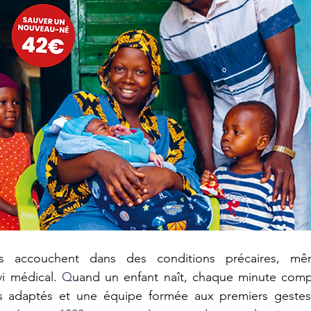
s accouchent dans des conditions précaires, même
vi médical. 
Q
uand un enfant naît, chaque minute compt
ils adaptés et une équipe formée aux premiers gestes