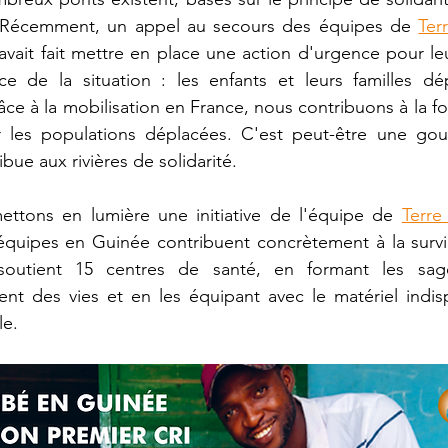
. Récemment, un appel au secours des équipes de 
Ter
avait fait mettre en place une action d'urgence pour le
IRDS
Permaculture
aquaponie
nce de la situation : les enfants et leurs familles dé
 à la mobilisation en France, nous contribuons à la fou
les populations déplacées. C'est peut-être une gout
iatives locales
Liban
Guinée
ue aux rivières de solidarité.
ettons en lumière une initiative de l'équipe de 
Terre
taire
 équipes en Guinée contribuent concrètement à la surv
 soutient 15 centres de santé, en formant les sag
ent des vies et en les équipant avec le matériel indis
e. 