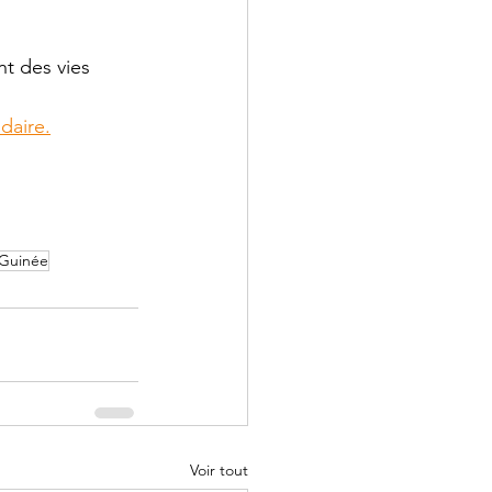
nt des vies
daire.
Guinée
Voir tout