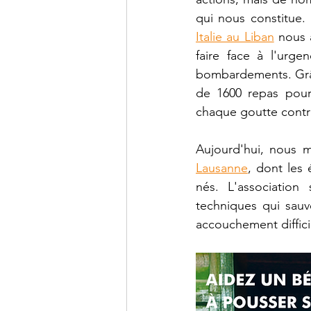
qui nous constitue
Italie au Liban
 nous 
Fédération Internationale TDH
faire face à l'urge
bombardements. Grâce
de 1600 repas pour 
catastrophe naturelle
Init
chaque goutte contrib
Aujourd'hui, nous m
Réseau Environnement Humani
Lausanne
, dont les
nés. L'association
techniques qui sauv
accouchement difficil