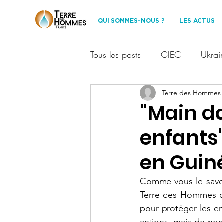
QUI SOMMES-NOUS ?
LES ACTUS
Tous les posts
GIEC
Ukrai
Financement participatif
Terre des Hommes
T
"Main d
enfants
Les Amis de TDHF
Dével
en Guin
événement
Protection des
Comme vous le savez
Terre des Hommes qu
pour protéger les e
partenariat
environnemen
actions, mais de nom