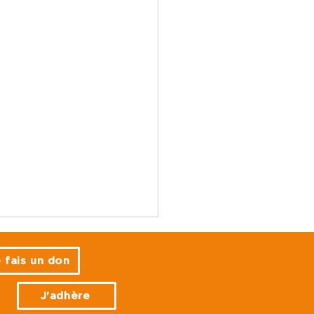
 fais un don
J'adhère