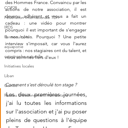
des Hommes France. Convaincu par les 
COP28
actions de notre association, il est 
devenu adhérent et nous a fait un 
Fédération Internationale TDH
cadeau : une vidéo pour montrer 
IRDS
pourquoi il est important de s'engager 
à nos côtés. Pourquoi ? Une petite 
Permaculture
interview s'imposait, car vous l'aurez 
aquaponie
compris : nos stagiaires ont du talent, et 
catastrophe naturelle
nous sommes fiers d'eux !
Initiatives locales
Liban
Comment s'est déroulé ton stage ?
Guinée
Les deux premières journées, 
Réseau Environnement Humanitaire
j'ai lu toutes les informations 
sur l'association et j'ai pu poser 
pleins de questions à l'équipe 