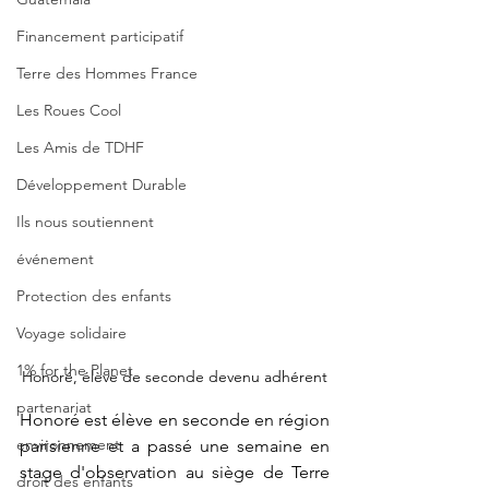
Financement participatif
Terre des Hommes France
Les Roues Cool
Les Amis de TDHF
Développement Durable
Ils nous soutiennent
événement
Protection des enfants
Voyage solidaire
1% for the Planet
Honoré, élève de seconde devenu adhérent
partenariat
Honoré est élève en seconde en région 
environnement
parisienne et a passé une semaine en 
stage d'observation au siège de Terre 
droit des enfants