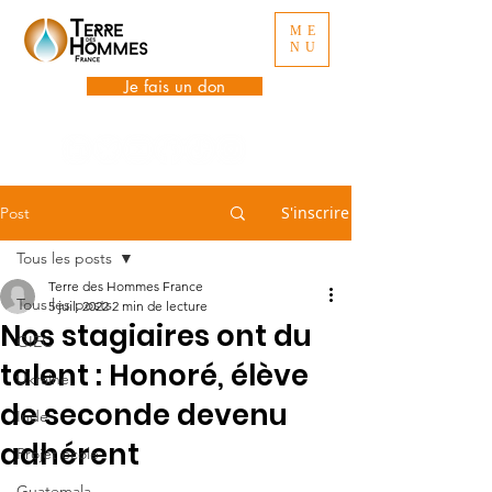
ME
NU
Je fais un don
S'inscrire
Post
Tous les posts
Terre des Hommes France
Tous les posts
5 juil. 2022
2 min de lecture
Nos stagiaires ont du
GIEC
talent : Honoré, élève
Ukraine
de seconde devenu
Inde
adhérent
Projet école
Guatemala