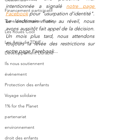
intentionnée a signalé 
notre page 
Financement participatif
Facebook
 pour "usurpation d'identité". 
Terre des Hommes France
Le lendemain matin, au réveil, nous 
avons aussitôt fait appel de la décision. 
Les Roues Cool
Un mois plus tard, nous attendons 
Les Amis de TDHF
toujours la levée des restrictions sur 
notre page Facebook...
Développement Durable
Ils nous soutiennent
événement
Protection des enfants
Voyage solidaire
1% for the Planet
partenariat
environnement
droit des enfants