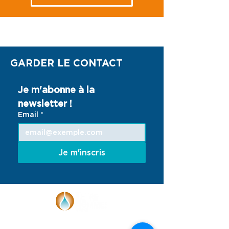
Environnement
nouveau-nés 
Humanitaire
Guinée
NOS ACTIONS
GARDER LE CONTACT
Je m'abonne à la 
newsletter !
Email
*
Je m'inscris
Face à l'urgence climatique, Terre des