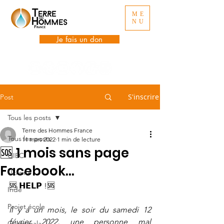
ME
NU
Je fais un don
S'inscrire
Post
Tous les posts
Terre des Hommes France
Tous les posts
11 mars 2022
1 min de lecture
🆘 1 mois sans page
GIEC
Facebook...
Ukraine
🆘 𝗛𝗘𝗟𝗣 !🆘
Inde
Projet école
Il y a un mois, le soir du samedi 12 
février 2022, une personne mal 
Guatemala