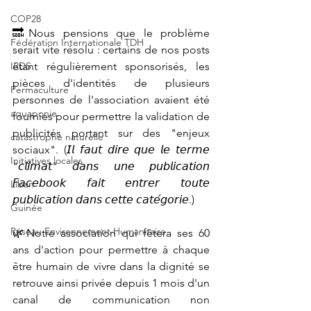
COP28
🔜Nous pensions que le problème 
Fédération Internationale TDH
serait vite résolu : certains de nos posts 
IRDS
étant régulièrement sponsorisés, les 
pièces d'identités de plusieurs 
Permaculture
personnes de l'association avaient été 
aquaponie
fournies pour permettre la validation de 
publicités portant sur des "enjeux 
catastrophe naturelle
sociaux". (𝘐𝘭 𝘧𝘢𝘶𝘵 𝘥𝘪𝘳𝘦 𝘲𝘶𝘦 𝘭𝘦 𝘵𝘦𝘳𝘮𝘦 
Initiatives locales
"𝘤𝘭𝘪𝘮𝘢𝘵" 𝘥𝘢𝘯𝘴 𝘶𝘯𝘦 𝘱𝘶𝘣𝘭𝘪𝘤𝘢𝘵𝘪𝘰𝘯 
𝘍𝘢𝘤𝘦𝘣𝘰𝘰𝘬 𝘧𝘢𝘪𝘵 𝘦𝘯𝘵𝘳𝘦𝘳 𝘵𝘰𝘶𝘵𝘦 
Liban
𝘱𝘶𝘣𝘭𝘪𝘤𝘢𝘵𝘪𝘰𝘯 𝘥𝘢𝘯𝘴 𝘤𝘦𝘵𝘵𝘦 𝘤𝘢𝘵𝘦́𝘨𝘰𝘳𝘪𝘦.)
Guinée
Réseau Environnement Humanitaire
🌿Notre association qui fêtera ses 60 
ans d'action pour permettre à chaque 
être humain de vivre dans la dignité se 
retrouve ainsi privée depuis 1 mois d'un 
canal de communication non 