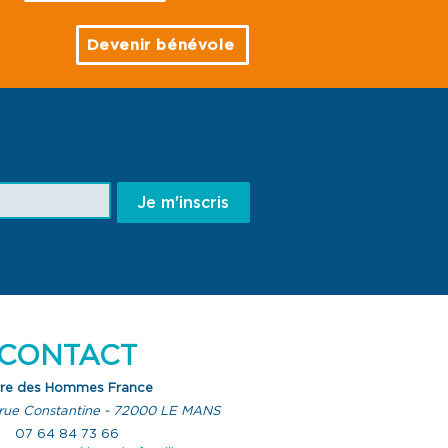
Devenir bénévole
in dans la main avec
enfants" : sauvons
 nouveau-nés en
née
Je m'inscris
CONTACT
rre des Hommes France
rue Constantine - 72000 LE MANS
07 64 84 73 66