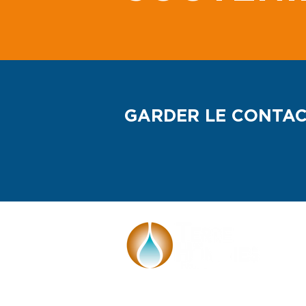
Tzuk Kim-Pop et TDHF
unissent leurs forces
pour l’accès à l’eau
GARDER LE CONTA
Face à l'urgence climatique, Terre des
Hommes France se mobilise avec les