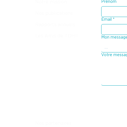
Notre mission
Prénom
Nos publications
Email
*
Rapports annuels
Les Amis de TDHF
Mon message
Votre messa
Nos partenaires