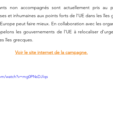
ants non accompagnés sont actuellement pris au p
IRDS
Permaculture
aquaponie
es et inhumaines aux points forts de l’UE dans les îles 
urope peut faire mieux. En collaboration avec les orga
ppelons les gouvernements de l’UE à relocaliser d’urge
iatives locales
Liban
Guinée
s îles grecques.
Voir le site internet de la campagne.
taire
com/watch?v=mg0PNsDJlqs