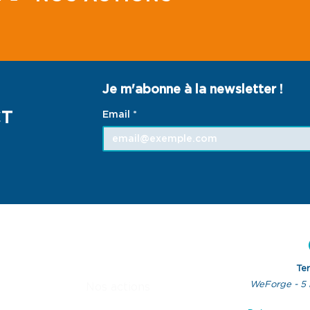
Terre des Hommes
"Ma
France s'engage avec le
les 
Réseau Environnement
des
Je m'abonne à la newsletter !
Humanitaire
Gui
CT
Email
*
ACCES RAPIDES
Te
WeForge - 5 
Nos actions