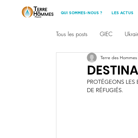
QUI SOMMES-NOUS ?
LES ACTUS
Tous les posts
GIEC
Ukrai
Financement participatif
Terre des Hommes
T
DESTIN
PROTÉGEONS LES 
Les Amis de TDHF
Dével
DE RÉFUGIÉS.
événement
Protection des
partenariat
environnemen