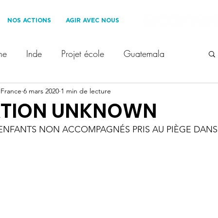
NOS ACTIONS
AGIR AVEC NOUS
ne
Inde
Projet école
Guatemala
 France
erre des Hommes France
6 mars 2020
1 min de lecture
Les Roues Cool
ATION UNKNOWN
ENFANTS NON ACCOMPAGNÉS PRIS AU PIÈGE DANS 
oppement Durable
Ils nous soutiennent
 enfants
Voyage solidaire
1% for the Planet
t
droit des enfants
COP28