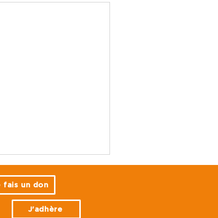
 fais un don
J'adhère