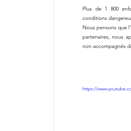
Plus de 1 800 enf
Fédération Internationale TDH
conditions dangereus
Nous pensons que l’E
partenaires, nous a
catastrophe naturelle
Init
non accompagnés de
Réseau Environnement Humani
https://www.youtube.