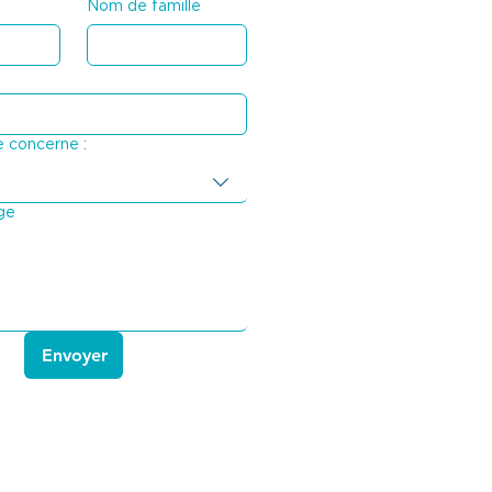
Nom de famille
 concerne :
ge
Envoyer