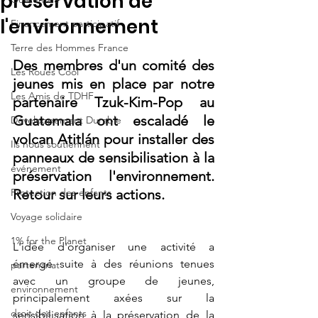
préservation de
l'environnement
Financement participatif
Terre des Hommes France
Des membres d'un comité des 
Les Roues Cool
jeunes mis en place par notre 
Les Amis de TDHF
partenaire Tzuk-Kim-Pop au 
Guatemala ont escaladé le 
Développement Durable
volcan 
Atitlán pour installer des 
Ils nous soutiennent
panneaux de sensibilisation à la 
événement
préservation l'environnement. 
Protection des enfants
Retour sur leurs actions.
Voyage solidaire
1% for the Planet
L'idée d'organiser une activité a 
émergé suite à des réunions tenues 
partenariat
avec un groupe de jeunes, 
environnement
principalement axées sur la 
droit des enfants
sensibilisation à la préservation de la 