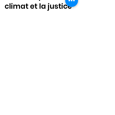
16 févr. 2022
2 min de lecture
LOOK UP ! 12 mars 2022
: marche pour le
climat et la justice
sociale
Terre des Hommes France a signé l'appel
unitaire des marches pour le climat et la
justice sociale le 12 mars prochain. En janvier
2022,...
Nous avons besoin