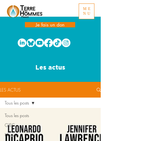
ME
NU
Je fais un don
Les actus
LES ACTUS
Tous les posts
Tous les posts
GIEC
Ukraine