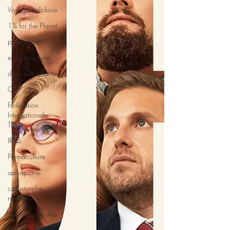
Voyage solidaire
1% for the Planet
partenariat
environnement
droit des enfants
COP28
Fédération
Internationale
TDH
IRDS
Permaculture
aquaponie
catastrophe
naturelle
Initiatives locales
Liban