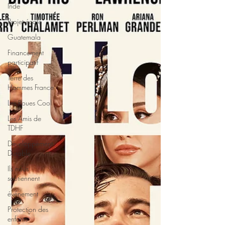
Inde
Projet école
Guatemala
Financement
participatif
Terre des
Hommes France
Les Roues Cool
Les Amis de
TDHF
Développement
Durable
Ils nous
soutiennent
événement
Protection des
enfants