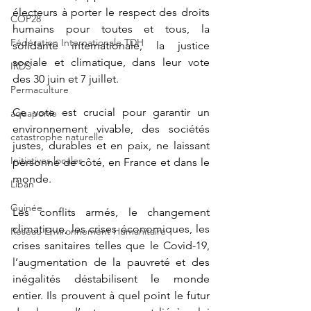
électeurs à porter le respect des droits 
COP28
humains pour toutes et tous, la 
Fédération Internationale TDH
solidarité internationale, la justice 
sociale et climatique, dans leur vote 
IRDS
des 30 juin et 7 juillet.
Permaculture
Ce vote est crucial pour garantir un 
aquaponie
environnement vivable, des sociétés 
catastrophe naturelle
justes, durables et en paix, ne laissant 
Initiatives locales
personne de côté, en France et dans le 
monde.
Liban
Guinée
Les conflits armés, le changement 
climatique, les crises économiques, les 
Réseau Environnement Humanitaire
crises sanitaires telles que le Covid-19, 
l’augmentation de la pauvreté et des 
inégalités déstabilisent le monde 
entier. Ils prouvent à quel point le futur 