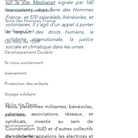
sur le site Mediapart
 signée par 160 
associations -dont Terre des Hommes 
Financement participatif
France- et 570 salarié(e)s, bénévoles, et 
Terre des Hommes France
volontaires. Il s'agit d'un appel à porter 
Les Roues Cool
le respect des droits humains, la 
solidarité internationale, la justice 
Les Amis de TDHF
sociale et climatique dans les urnes.
Développement Durable
Ils nous soutiennent
événement
Protection des enfants
Voyage solidaire
1% for the Planet
Nous, personnes militantes, bénévoles, 
salariées, associations, réseaux, et 
partenariat
syndicats, investis au sein de 
environnement
Coordination SUD et d’autres collectifs 
droit des enfants
de solidarité, appelons les électrices et 