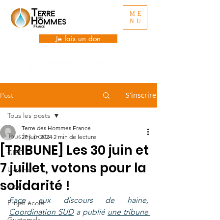
ME
NU
Je fais un don
S'inscrire
Post
Tous les posts
Terre des Hommes France
Tous les posts
27 juin 2024
2 min de lecture
[TRIBUNE] Les 30 juin et
GIEC
7 juillet, votons pour la
Ukraine
solidarité !
Inde
Face aux discours de haine, 
Projet école
Coordination SUD
 a publié 
une tribune
Guatemala