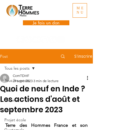
ME
NU
Je fais un don
S'inscrire
Post
Tous les posts
ComTDHF
Tous les posts
27 sept. 2023
3 min de lecture
Quoi de neuf en Inde ?
GIEC
Les actions d'août et
Ukraine
septembre 2023
Inde
Projet école
Terre des Hommes France et son 
Guatemala