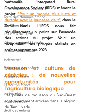
partenaire l'Integrated Rural 
Development Society (IRDS) mènent le 
Financement participatif
projet 
"Pour un monde plus juste et 
Terre des Hommes France
durable avec la jeunesse dalit"
 dans le 
Les Roues Cool
Tamil Nadu. L'IRDS nous fait 
régulièrement un point sur l'avancée 
Les Amis de TDHF
des actions du projet. Voici un 
Développement Durable
récapitulatif des progrès réalisés en 
août et septembre 2023. 
Ils nous soutiennent
événement
Mousson et culture de 
Protection des enfants
céréales : de nouvelles 
Voyage solidaire
opportunités pour 
1% for the Planet
l'agriculture biologique 
partenariat
Les pluies de mousson du Sud-Ouest 
sont récemment arrivées dans la région 
environnement
du Tamil Nadu. 
droit des enfants