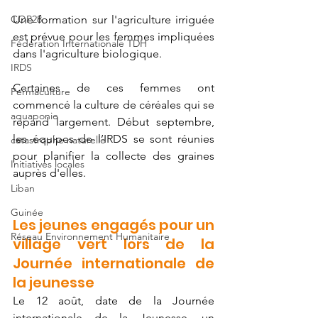
COP28
Une formation sur l'agriculture irriguée 
est prévue pour les femmes impliquées 
Fédération Internationale TDH
dans l'agriculture biologique. 
IRDS
Certaines de ces femmes ont 
Permaculture
commencé la culture de céréales qui se 
aquaponie
répand largement. Début septembre, 
les équipes de l’IRDS se sont réunies 
catastrophe naturelle
pour planifier la collecte des graines 
Initiatives locales
auprès d'elles.
Liban
Guinée
Les jeunes engagés pour un 
Réseau Environnement Humanitaire
village vert lors de la 
Journée internationale de 
la jeunesse
Le 12 août, date de la Journée 
internationale de la Jeunesse, un 