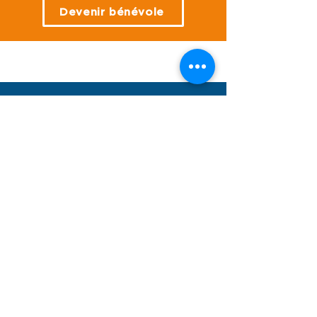
Devenir bénévole
Lettre ouverte à l'Union
Européenne
NOS ACTIONS
#EndChildSexAbuseDay
GARDER LE CONTACT
Je m'abonne à la 
newsletter !
Email
*
Je m'inscris