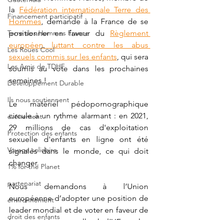
la 
Fédération internationale Terre des 
Financement participatif
Hommes
, demande à la France de se 
Terre des Hommes France
positionner en faveur du 
Règlement 
européen luttant contre les abus 
Les Roues Cool
sexuels commis sur les enfants
, qui sera 
Les Amis de TDHF
soumis au vote dans les prochaines 
semaines !
Développement Durable
Ils nous soutiennent
Le matériel pédopornographique 
circule à un rythme alarmant : en 2021, 
événement
29 millions de cas d'exploitation 
Protection des enfants
sexuelle d'enfants en ligne ont été 
Voyage solidaire
signalés dans le monde, ce qui doit 
changer.
1% for the Planet
partenariat
Nous demandons à l’Union 
européenne d’adopter une position de 
environnement
leader mondial et de voter en faveur de 
droit des enfants