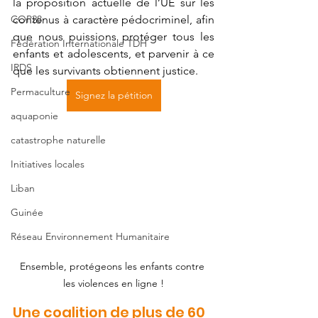
la proposition actuelle de l’UE sur les 
COP28
contenus à caractère pédocriminel, afin 
que nous puissions protéger tous les 
Fédération Internationale TDH
enfants et adolescents, et parvenir à ce 
IRDS
que les survivants obtiennent justice.
Permaculture
Signez la pétition
aquaponie
catastrophe naturelle
Initiatives locales
Liban
Guinée
Réseau Environnement Humanitaire
Ensemble, protégeons les enfants contre 
les violences en ligne !
Une coalition de plus de 60 