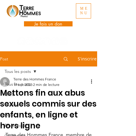
ME
NU
Je fais un don
S'inscrire
Post
Tous les posts
Terre des Hommes France
Tous les posts
17 oct. 2023
2 min de lecture
Mettons fin aux abus
GIEC
sexuels commis sur des
Ukraine
enfants, en ligne et
Inde
hors ligne
Projet école
Terre des Hommes France, membre de 
Guatemala