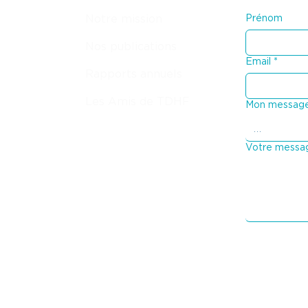
Notre mission
Prénom
Nos publications
Email
*
Rapports annuels
Les Amis de TDHF
Mon message
Votre messa