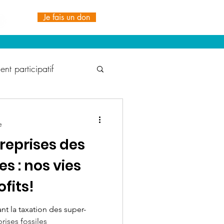
Je fais un don
nt participatif
t Durable
e
reprises des
1% for the Planet
es : nos vies
fits!
ionale TDH
IRDS
nt la taxation des super-
rises fossiles