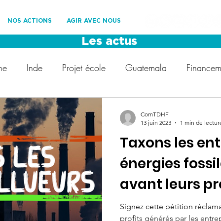
NOS ACTIONS
AGIR AVEC NOUS
Les actus
ne
Inde
Projet école
Guatemala
Financeme
Les Roues Cool
Les Amis de TDHF
Développemen
ComTDHF
13 juin 2023
1 min de lectur
Taxons les ent
ement
Protection des enfants
Voyage solidaire
énergies fossil
avant leurs pro
t
droit des enfants
COP28
Fédération Internat
Signez cette pétition réclama
profits générés par les entrep