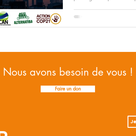
catastrophe naturelle
Initiatives locales
Liban
taire
Nous avons besoin de vous !
Faire un don
Je