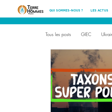
QUI SOMMES-NOUS ?
LES ACTUS
Tous les posts
GIEC
Ukrai
Terre des Hommes France
Ils nous soutiennent
évén
partenariat
environnemen