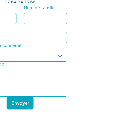
07 64 84 73 66
Nom de famille
 concerne :
ge
Envoyer