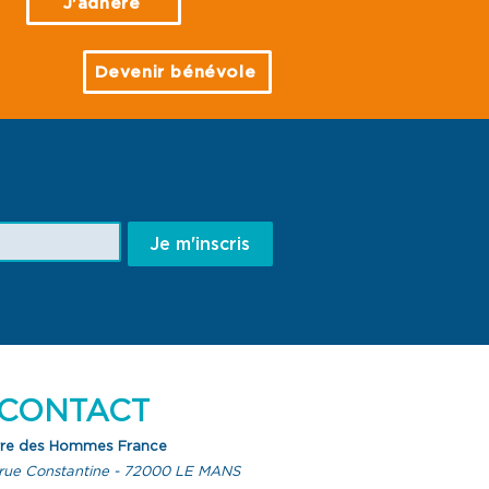
J'adhère
Devenir bénévole
Je m'inscris
CONTACT
rre des Hommes France
rue Constantine - 72000 LE MANS