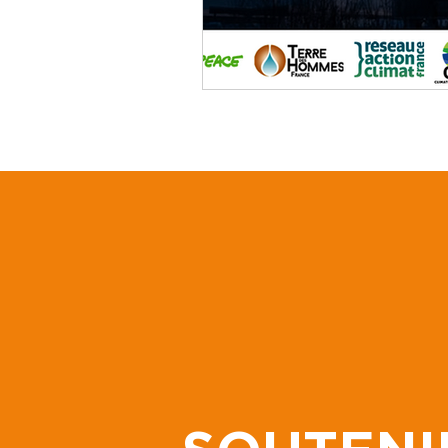
Permaculture
aquaponie
Réseau Environnement Humani