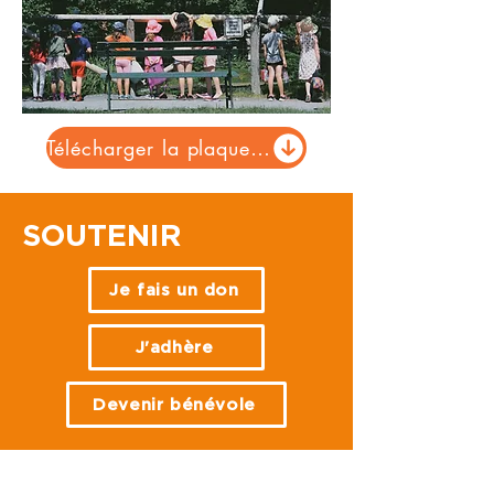
Télécharger la plaquette
SOUTENIR
Je fais un don
J'adhère
Devenir bénévole
NOS ACTIONS