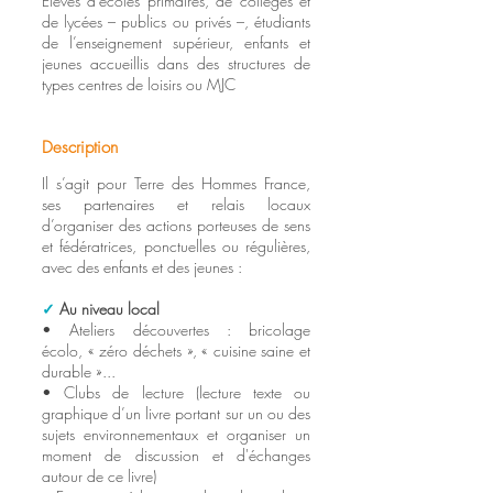
Élèves d’écoles primaires, de collèges et
de lycées – publics ou privés –, étudiants
de l’enseignement supérieur, enfants et
jeunes accueillis dans des structures de
types centres de loisirs ou MJC
Description
Il s’agit pour Terre des Hommes France,
ses partenaires et relais locaux
d’organiser des actions porteuses de sens
et fédératrices, ponctuelles ou régulières,
avec des enfants et des jeunes :
✓
Au niveau local
• Ateliers découvertes : bricolage
écolo,
« zéro déchets »,
« cuisine saine et
durable »..
.
• Clubs de lecture (lecture texte ou
graphique d’un livre portant sur un ou des
sujets environnementaux et organiser un
moment de discussion et d'échanges
autour de ce livre)