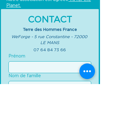
Planet.
CONTACT
Terre des Hommes France
WeForge - 5 rue Constantine - 72000 
LE MANS
07 64 84 73 66
Prénom
Nom de famille
Email
*
Mon message concerne :
Votre message