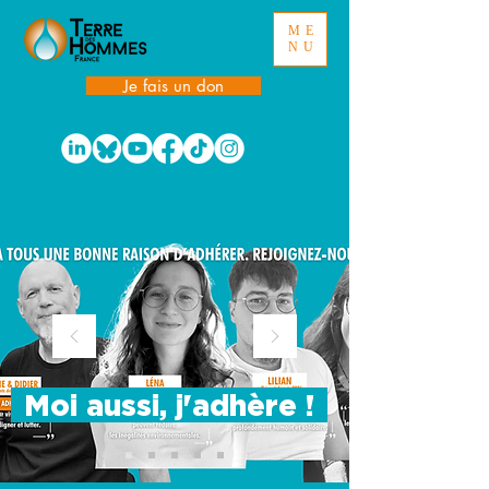
ME
NU
Je fais un don
Moi aussi, j'adhère !