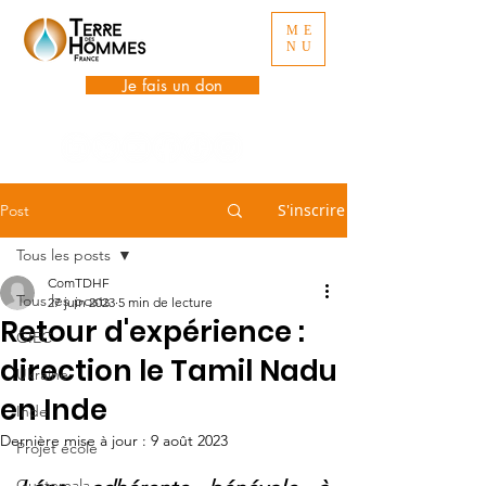
ME
NU
Je fais un don
S'inscrire
Post
Tous les posts
ComTDHF
Tous les posts
27 juin 2023
5 min de lecture
Retour d'expérience :
GIEC
direction le Tamil Nadu
Ukraine
en Inde
Inde
Dernière mise à jour :
9 août 2023
Projet école
Guatemala