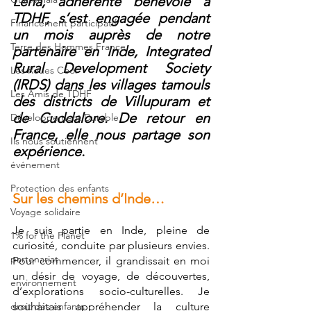
Léna, adhérente bénévole à 
TDHF, s’est engagée pendant 
Financement participatif
un mois auprès de notre 
Terre des Hommes France
partenaire en Inde, Integrated 
Rural Development Society 
Les Roues Cool
(IRDS) dans les villages tamouls 
Les Amis de TDHF
des districts de Villupuram et 
de Cuddalore. De retour en 
Développement Durable
France, elle nous partage son 
Ils nous soutiennent
expérience.
événement
Protection des enfants
Sur les chemins d’Inde…
Voyage solidaire
Je suis partie en Inde, pleine de 
1% for the Planet
curiosité, conduite par plusieurs envies. 
partenariat
Pour commencer, il grandissait en moi 
un désir de voyage, de découvertes, 
environnement
d’explorations socio-culturelles. Je 
droit des enfants
souhaitais appréhender la culture 