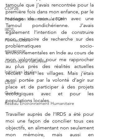
tamoule que j’avais rencontrée pour la 
COP28
première fois dans mon enfance, par le 
mariage de mon cousin avec une 
Fédération Internationale TDH
Tamoul pondichérienne. J’avais 
IRDS
également l’intention de construire 
mon mémoire de recherche sur des 
Permaculture
problématiques socio-
aquaponie
environnementales en Inde au cours de 
mon volontariat, pour me rapprocher 
catastrophe naturelle
au plus près des réalités actuelles 
Initiatives locales
vécues dans les villages. Mais j’étais 
aussi portée par la volonté d’agir sur 
Liban
place et de participer à des projets 
Guinée
écologiques avec et pour les 
populations locales. 
Réseau Environnement Humanitaire
Travailler auprès de l’IRDS a été pour 
moi une façon de concilier tous ces 
objectifs, en alimentant non seulement 
mon mémoire, mais aussi en 