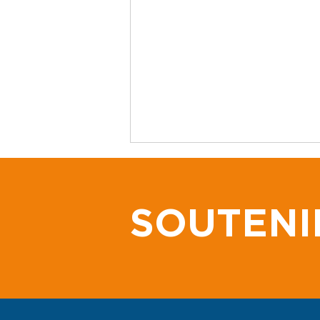
SOUTENI
Tzuk Kim-Pop et TDHF
unissent leurs forces