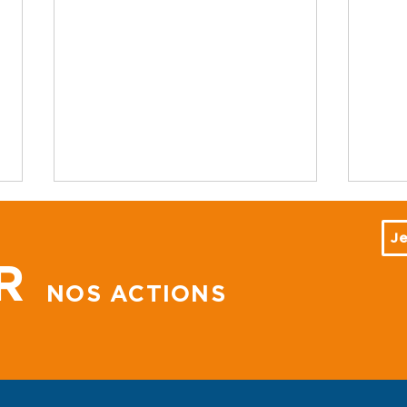
Je
R
NOS ACTIONS
Terre des Hommes
"Ma
France s'engage avec le
les 