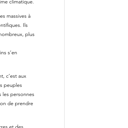
ime climatique. 
hes massives à 
tifiques. Ils 
 nombreux, plus 
ins s’en 
t, c’est aux 
s peuples 
es les personnes 
ion de prendre 
res et des 