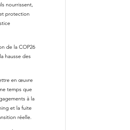
ls nourrissent, 
 et protection 
stice 
sion de la COP26 
la hausse des 
ettre en œuvre 
ême temps que 
ngagements à la 
ng et la fuite 
sition réelle.