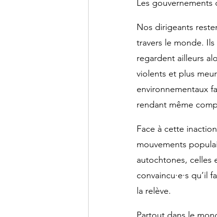
Les gouvernements des
Nos dirigeants reste
travers le monde. Ils 
regardent ailleurs a
violents et plus meurt
environnementaux fac
rendant même compl
Face à cette inaction
mouvements populair
autochtones, celles e
convaincu·e·s qu’il
la relève.
Partout dans le mond