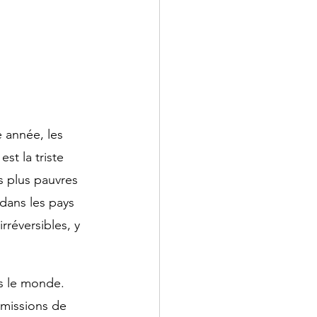
 année, les 
st la triste 
s plus pauvres 
dans les pays 
rréversibles, y 
s le monde. 
missions de 