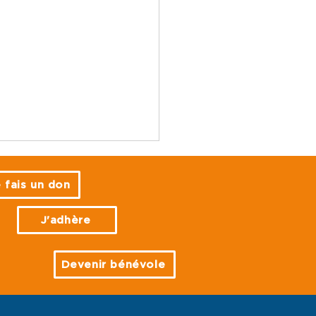
 fais un don
J'adhère
Devenir bénévole
in dans la main avec
enfants" : sauvons