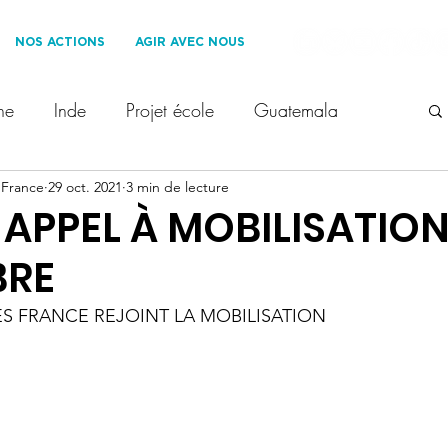
NOS ACTIONS
AGIR AVEC NOUS
ne
Inde
Projet école
Guatemala
 France
erre des Hommes France
29 oct. 2021
3 min de lecture
Les Roues Cool
 APPEL À MOBILISATION
RE
oppement Durable
Ils nous soutiennent
S FRANCE REJOINT LA MOBILISATION
 enfants
Voyage solidaire
1% for the Planet
t
droit des enfants
COP28