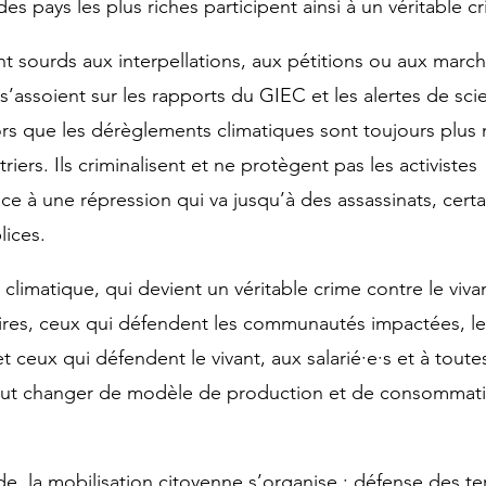
 pays les plus riches participent ainsi à un véritable cr
nt sourds aux interpellations, aux pétitions ou aux marc
s’assoient sur les rapports du GIEC et les alertes de scien
lors que les dérèglements climatiques sont toujours plus
riers. Ils criminalisent et ne protègent pas les activistes 
e à une répression qui va jusqu’à des assassinats, certa
ices.
 climatique, qui devient un véritable crime contre le vivan
es, ceux qui défendent les communautés impactées, le
t ceux qui défendent le vivant, aux salarié·e·s et à tout
 faut changer de modèle de production et de consommat
e, la mobilisation citoyenne s’organise : défense des ter