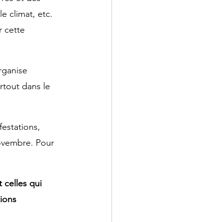
e climat, etc. 
 cette 
rganise 
rtout dans le 
estations, 
ovembre. Pour 
celles qui 
ions 