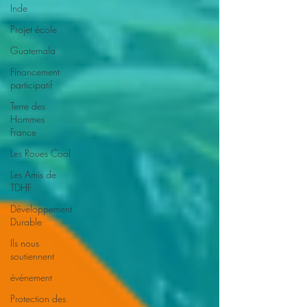
Inde
Projet école
Guatemala
Financement
participatif
Terre des
Hommes
France
Les Roues Cool
Les Amis de
TDHF
Développement
Durable
Ils nous
soutiennent
événement
Protection des