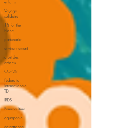
enfants
Voyage
solidaire
1% for the
Planet
partenariat
environnement
droit des
enfants
COP28
Fédération
Internationale
TDH
IRDS
Permaculture
aquaponie
catastrophe