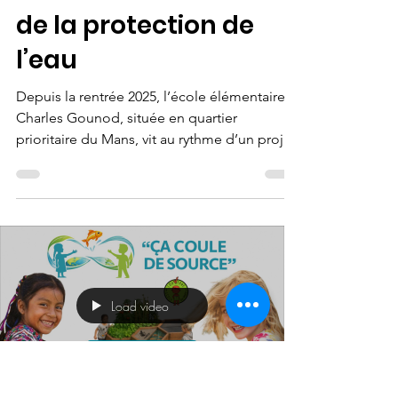
« Ça coule de source »
au Mans : 170 écoliers
deviennent acteurs
de la protection de
l’eau
Depuis la rentrée 2025, l’école élémentaire
Charles Gounod, située en quartier
prioritaire du Mans, vit au rythme d’un projet
pédagogique ambitieux : « Ça coule de
source ». Porté par Terre des Hommes
France et Aquaponia, en partenariat avec
France Nature Environnement Sarthe, ce
programme sensibilise 170 écoliers aux
enjeux de l’eau, ressource vitale et fragile, à