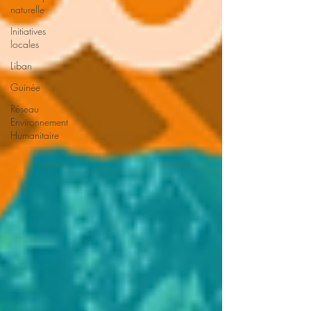
naturelle
Initiatives
locales
Liban
Guinée
Réseau
Environnement
Humanitaire