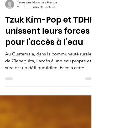
Terre des Hommes France
2 juin
3 min de lecture
Tzuk Kim-Pop et TDHF
unissent leurs forces
pour l’accès à l’eau
Au Guatemala, dans la communauté rurale
de Cieneguita, l’accès à une eau propre et
sûre est un défi quotidien. Face à cette
réalité, le mouvement Tzuk Kim-Pop,
partenaire de Terre des Hommes France
depuis plus de 15 ans, a lancé un projet
pilote ambitieux : "Les Gardiens de l’Eau".
Rencontre avec Henry Morales, directeur de
l’organisation, pour comprendre comment