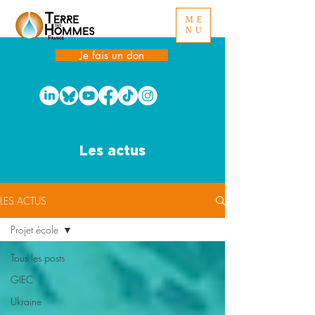
ME
NU
Je fais un don
Les actus
LES ACTUS
Projet école
Tous les posts
GIEC
Ukraine