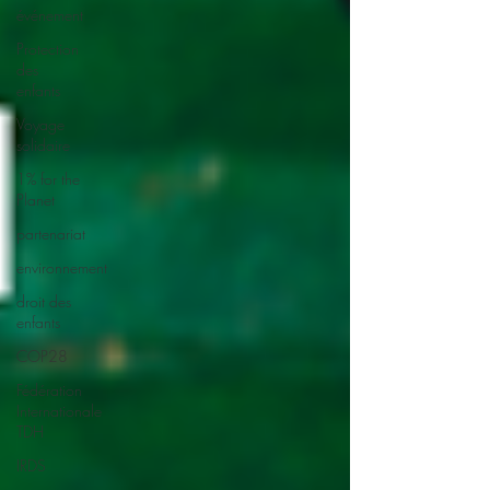
événement
Protection
des
enfants
Voyage
solidaire
1% for the
Planet
partenariat
environnement
droit des
enfants
COP28
Fédération
Internationale
TDH
IRDS