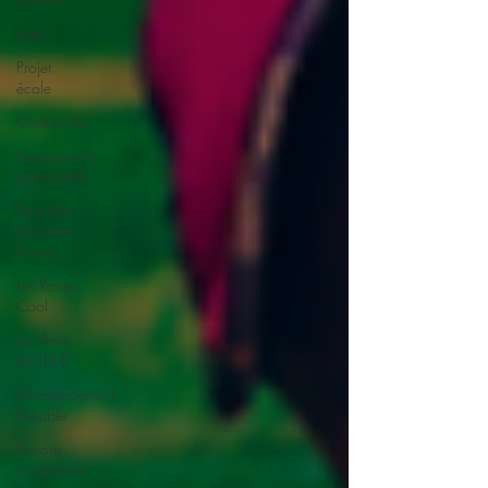
Inde
Projet
école
Guatemala
Financement
participatif
Terre des
Hommes
France
Les Roues
Cool
Les Amis
de TDHF
Développement
Durable
Ils nous
soutiennent