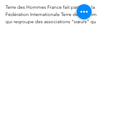
Guinée
Terre des Hommes France fait partie de la
Fédération Internationale Terre des Hommes
qui regroupe des associations "sœurs" qui
œuvrent à travers le monde pour protéger
les enfants. Aujourd'hui, nous mettons en
lumière une initiative de l'équipe de Terre
des hommes à Lausanne, dont les équipes
en Guinée contribuent concrètement à la
survie des nouveau-nés.
Nous avons besoin
de vous !
Faire un don