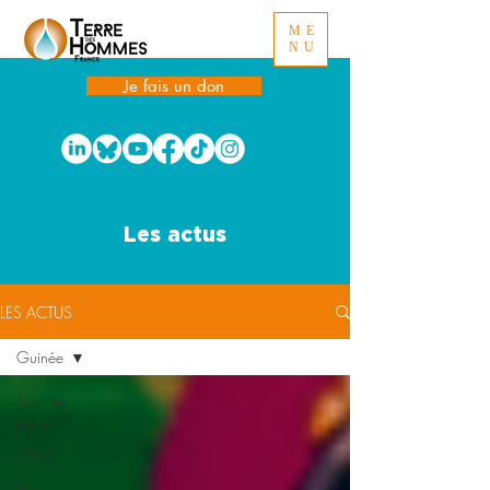
ME
NU
Je fais un don
Les actus
LES ACTUS
Guinée
Tous les
posts
GIEC
Ukraine