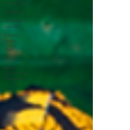
Permaculture
aquaponie
catastrophe
naturelle
Initiatives
locales
Liban
Guinée
Réseau
Environnement
Humanitaire